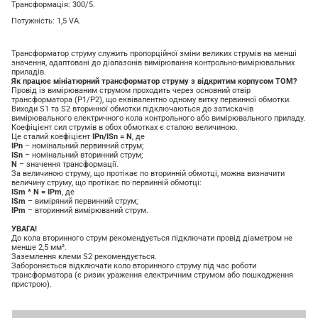
Трансформація: 300/5.
Потужність: 1,5 VA.
Трансформатор струму служить пропорційної зміни великих струмів на менші
значення, адаптовані до діапазонів вимірювання контрольно-вимірювальних
приладів.
Як працює мініатюрний трансформатор струму з відкритим корпусом ТОМ?
Провід із вимірюваним струмом проходить через основний отвір
трансформатора (Р1/Р2), що еквівалентно одному витку первинної обмотки.
Виходи S1 та S2 вторинної обмотки підключаються до затискачів
вимірювального електричного кола контрольного або вимірювального приладу.
Коефіцієнт сил струмів в обох обмотках є сталою величиною.
Це сталий коефіцієнт
IPn/ISn = N
, де
IPn
– номінальний первинний струм;
ISn
– номінальний вторинний струм;
N
– значення трансформації.
За величиною струму, що протікає по вторинній обмотці, можна визначити
величину струму, що протікає по первинній обмотці:
ISm * N = IPm
, де
ISm
– виміряний первинний струм;
IPm
– вторинний вимірюваний струм.
УВАГА!
До кола вторинного струм рекомендується підключати провід діаметром не
менше 2,5 мм².
Заземлення клеми S2 рекомендується.
Забороняється відключати коло вторинного струму під час роботи
трансформатора (є ризик ураження електричним струмом або пошкодження
пристрою).