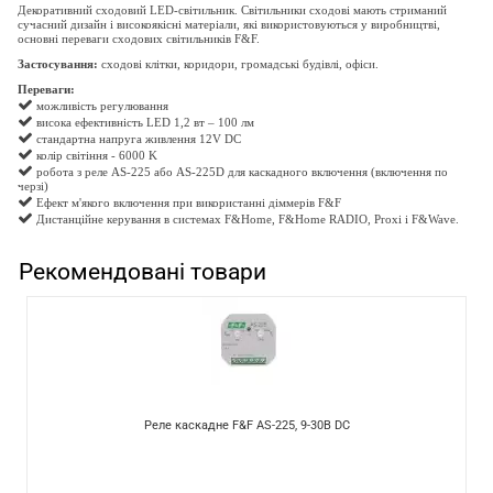
Декоративний сходовий LED-світильник. Світильники сходові мають стриманий
сучасний дизайн і високоякісні матеріали, які використовуються у виробництві,
основні переваги
сходових
світильників F&F.
Застосування:
сходові клітки, коридори, громадські будівлі, офіси.
Переваги:
можливість регулювання
висока ефективність LED 1,2 вт – 100 лм
стандартна напруга живлення 12V DC
колір світіння - 6000 K
робота з реле AS-225 або AS-225D для
каскадного включення (включення по
черзі)
Ефект м'якого включення при використанні діммерів F&F
Дистанційне керування в системах F&Home, F&Home RADIO, Proxi і F&Wave.
Рекомендовані товари
Реле каскадне F&F AS-225, 9-30В DC