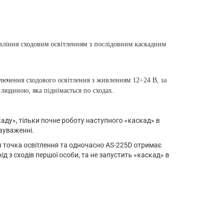
авління сходовим освітленням з послідовним каскадним
лючення сходового освітлення з живленням 12÷24 В, за
 людиною, яка піднімається по сходах.
аду», тільки почне роботу наступного «каскад» в
ауваженні.
ня точка освітлення та одночасно AS-225D отримає
ід з сходів першої особи, та не запустить «каскад» в