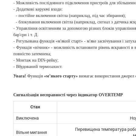
- Можливість послідовного підключення пристроїв для збільшення
- Додаткові керуючі входи:
- постійне включення світла (наприклад, під час збирання);
- блокування включення світла (наприклад, сигнал з датчика яскр
- Управління освітленням за допомогою різних блоків управління
бар'єри і т. Д.
- Регульована функція «м'який старт» - м'яке засвічування і затух
- Функція «нічник» - можливість встановити рівень яскравості в 
повністю затемнена;
- Монтаж на DIN-рейку;
- Вбудований термозахист.
Увага!
Функція
«м’якого старту»
вимагає використання джерел о
Сигналізація несправності через індикатор OVERTEMP
Стан
Виключена
Но
Перевищена температура робот
Вільне мигання
м