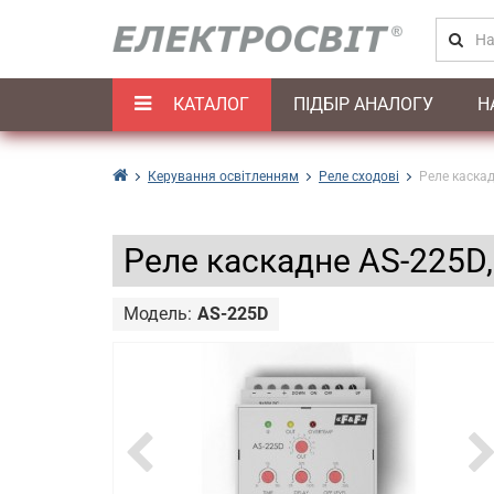
КАТАЛОГ
ПІДБІР АНАЛОГУ
Н
Керування освітленням
Реле сходові
Реле каскад
Реле каскадне AS-225D,
Модель:
AS-225D