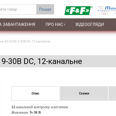
Пошук
А ЗАВАНТАЖЕННЯ
ПРО НАС
ВІДЕООГЛЯДИ
не AS-225D, 9-30В DC, 12-канальне
 9-30В DC, 12-канальне
Опис
Схеми
12
-канальний контролер освітлення.
Живлення:
9÷30 В
.