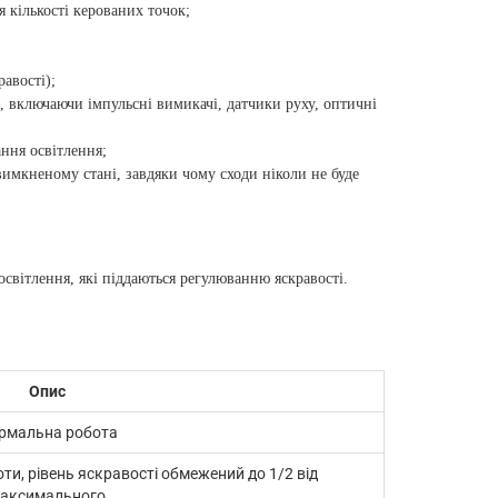
 кількості керованих точок;
авості);
, включаючи імпульсні вимикачі, датчики руху, оптичні
ання освітлення;
вимкненому стані, завдяки чому сходи ніколи не буде
світлення, які піддаються регулюванню яскравості.
Опис
рмальна робота
и, рівень яскравості обмежений до 1/2 від
аксимального