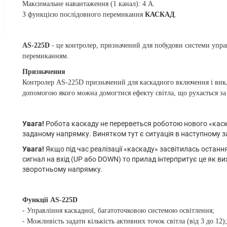
Максимальне навантаження (1 канал): 4 А.
З функцією послідовного перемикання
КАСКАД
.
AS-225D
- це контролер, призначений для побудови системи упр
перемиканням.
Призначення
Контролер AS-225D призначений для каскадного включення і вик
допомогою якого можна домогтися ефекту світла, що рухається за
Увага!
Робота каскаду не перерветься роботою нового «каск
заданому напрямку. Винятком тут є ситуація в наступному з
Увага!
Якщо під час реалізації «каскаду» засвітилась остан
сигнал на вхід (UP або DOWN) то прилад інтерпритує це як вих
зворотньому напрямку.
Функції AS-225D
- Управління каскадної, багатоточковою системою освітлення;
- Можливість задати кількість активних точок світла (від 3 до 12);