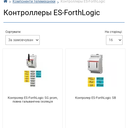
Компоненти телемеханіки
Контроллеры ES-ForthLogic
Контроллеры ES-ForthLogic
Сортувати:
На сторінці:
Контролер ES-ForthLogic SG prom,
Контролер ES-ForthLogic SB
повна гальванічна ізоляція