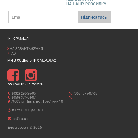
НА НАШУ РОЗСИЛКУ
E-
Підписатись
mail
ІНФОРМАЦІЯ:
НА ЗАВАНТАЖЕННЯ
FAQ
МИ В СОЦІАЛЬНИХ МЕРЕЖАХ
ЗВ’ЯЗАТИСЯ З НАМИ:
(032) 295-26-95
(068) 575-07-68
(050) 371-04-07
79053 м. Львів, вул. Граб'янки 10
пн-пт с 9:00 до 18:00
es@es.ua
Електросвіт © 2026