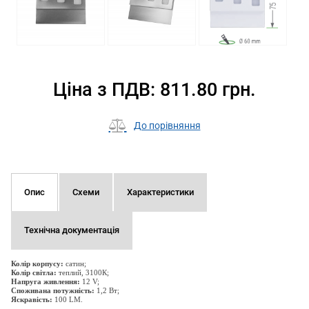
Ціна з ПДВ: 811.80 грн.
До порівняння
Опис
Схеми
Характеристики
Технічна документація
Колір корпусу:
сатин;
Колір світла:
теплий, 3100К;
Напруга живлення:
12 V;
Споживана потужність:
1,2 Вт;
Яскравість:
100 LM.