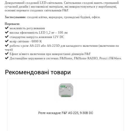
Декоративний сходовий LED-світильник. Світильники сходові мають стриманий
сучасний дизайн і високоякісні матеріали, які використовуються у виробництві,
основні переваги
сходових
світильників F&F.
Застосування:
сходові клітки, коридори, громадські будівлі, офіси.
Переваги:
можливість регулювання
висока ефективність LED 1,2 вт – 100 лм
стандартна напруга живлення 12V DC
колір світіння - 6000 K
робота з реле AS-225 або AS-225D для
каскадного включення (включення по
черзі)
Ефект м'якого включення при використанні діммерів F&F
Дистанційне керування в системах F&Home, F&Home RADIO, Proxi і F&Wave.
Рекомендовані товари
Реле каскадне F&F AS-225, 9-30В DC