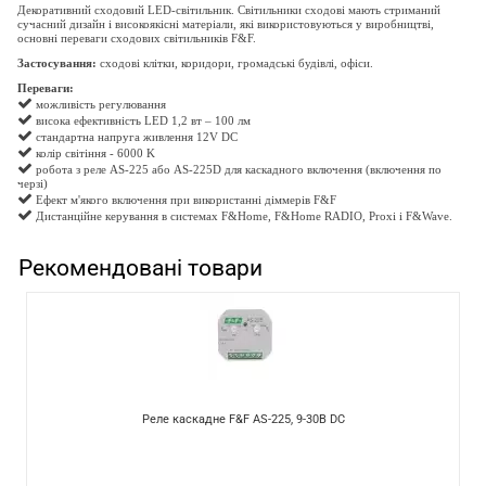
Декоративний сходовий LED-світильник. Світильники сходові мають стриманий
сучасний дизайн і високоякісні матеріали, які використовуються у виробництві,
основні переваги
сходових
світильників F&F.
Застосування:
сходові клітки, коридори, громадські будівлі, офіси.
Переваги:
можливість регулювання
висока ефективність LED 1,2 вт – 100 лм
стандартна напруга живлення 12V DC
колір світіння - 6000 K
робота з реле AS-225 або AS-225D для
каскадного включення (включення по
черзі)
Ефект м'якого включення при використанні діммерів F&F
Дистанційне керування в системах F&Home, F&Home RADIO, Proxi і F&Wave.
Рекомендовані товари
Реле каскадне F&F AS-225, 9-30В DC