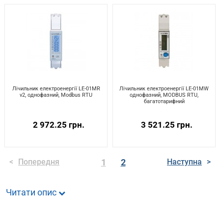
Лічильник електроенергії LE-01MR
Лічильник електроенергії LE-01MW
v2, однофазний, Modbus RTU
однофазний, MODBUS RTU,
багатотарифний
2 972.25 грн.
3 521.25 грн.
<
Попередня
1
2
Наступна
>
Читати опис