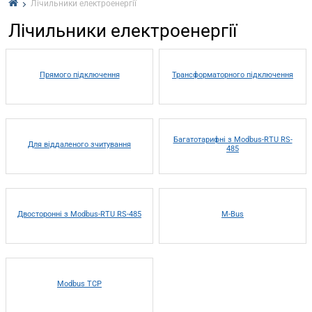
Лічильники електроенергії
Лічильники електроенергії
Прямого підключення
Трансформаторного підключення
Багатотарифні з Modbus-RTU RS-
Для віддаленого зчитування
485
Двосторонні з Modbus-RTU RS-485
M-Bus
Modbus TCP