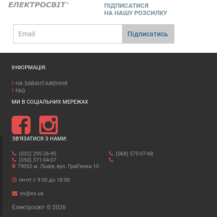
ПІДПИСАТИСЯ
НА НАШУ РОЗСИЛКУ
E-
Підписатись
mail
ІНФОРМАЦІЯ:
НА ЗАВАНТАЖЕННЯ
FAQ
МИ В СОЦІАЛЬНИХ МЕРЕЖАХ
ЗВ’ЯЗАТИСЯ З НАМИ:
(032) 295-26-95
(068) 575-07-68
(050) 371-04-07
79053 м. Львів, вул. Граб'янки 10
пн-пт с 9:00 до 18:00
es@es.ua
Електросвіт © 2026