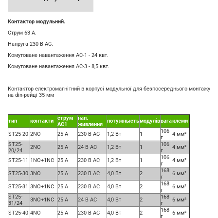
Контактор модульний.
Струм 63 А.
Напруга 230 В AC.
Комутоване навантаження AC-1 - 24 квт.
Комутоване навантаження AC-3 - 8,5 квт.
Контактор електромагнітний в корпусі модульної для безпосереднього монтажу
на din-рейці 35 мм
струм
нап.
тип
контакти
потужнысть
модулів
вага
клеми
AC1
живлення
106
ST25-20
2NO
25 A
230 В AC
1,2 Вт
1
4 мм²
г
ST25-
106
2NO
25 A
24
В
AC
1,2
Вт
1
4
мм
²
20/24
г
106
ST25-11
1NO+1NC
25 A
230
В
AC
1,2
Вт
1
4
мм
²
г
168
ST25-30
3NO
25 A
230
В
AC
4,0
Вт
2
6
мм
²
г
168
ST25-31
3NO+1NC
25 A
230
В
AC
4,0
Вт
2
6
мм
²
г
ST25-
168
3NO+1NC
25 A
24
В
AC
4,0
Вт
2
6
мм
²
31/24
г
168
ST25-40
4NO
25 A
230
В
AC
4,0
Вт
2
6
мм
²
г