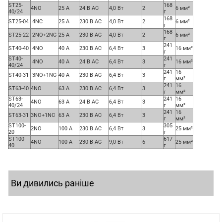
ST25-
168
4NO
25 A
24
В
AC
4,0
Вт
2
6
мм
²
40/24
г
168
ST25-04
4NC
25 A
230
В
AC
4,0
Вт
2
6
мм
²
г
168
ST25-22
2NO+2NC
25 A
230
В
AC
4,0
Вт
2
6
мм
²
г
241
ST40-40
4NO
40 A
230
В
AC
6,4
Вт
3
16
мм
²
г
ST40-
241
4NO
40 A
24
В
AC
6,4
Вт
3
16
мм
²
40/24
г
241
16
ST40-31
3NO+1NC
40 A
230
В
AC
6,4
Вт
3
г
мм
²
241
16
ST63-40
4NO
63 A
230
В
AC
6,4
Вт
3
г
мм
²
ST63-
241
16
4NO
63 A
24
В
AC
6,4
Вт
3
40/24
г
мм
²
241
16
ST63-31
3NO+1NC
63 A
230
В
AC
6,4
Вт
3
г
мм
²
ST100-
305
2NO
100 A
230
В
AC
6,4
Вт
3
25
мм
²
20
г
ST100-
617
4NO
100 A
230
В
AC
9,0
Вт
6
25
мм
²
40
г
Ви дивились раніше