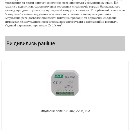
пропадання та появи напруги живлення, реле опиниться у вимкненому стані. Це
гарантує відсутність самовключення керованих споживачів струму без належного
нагляду при довготривалому пропаданні напруги живлення. У порівнянні із типовою
“сходовою” схемою керування освітленням із багатьох місць, використання
імпульсних реле дозволяє економити кошти на проводці та дорожчих сходових
вимикачах (з імпульсними реле можна використовувати однопозиційні вимикачі,
2
з`єднані паралельно проводом 2х0,5 мм
).
Ви дивились раніше
Імпульсне реле BIS-402, 220В, 10А