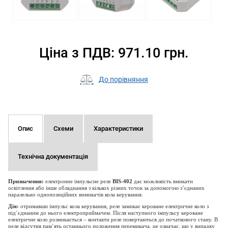
Ціна з ПДВ: 971.10 грн.
До порівняння
Опис
Схеми
Характеристики
Технічна документація
Призначення:
електронне імпульсне реле
BIS-402
дає можливість вмикати
освітлення або інше обладнання з кількох різних точок за допомогою з’єднаних
паралельно однопозиційних вимикачів кола керування.
Дія:
отримавши імпульс кола керування, реле замикає кероване електричне коло з
під`єднаним до нього електроприймачем. Після наступного імпульсу кероване
електричне коло розмикається – контакти реле повертаються до початкового стану. В
реле відсутня пам`ять останнього положення перемикача, це означає, що у випадку