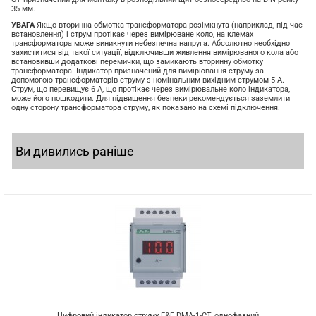
35 мм.
УВАГА
Якщо вторинна обмотка трансформатора розімкнута (наприклад, під час
встановлення) і струм протікає через вимірюване коло, на клемах
трансформатора може виникнути небезпечна напруга.
Абсолютно необхідно
захиститися від такої ситуації, відключивши живлення вимірюваного кола або
встановивши додаткові перемички, що замикають вторинну обмотку
трансформатора.
Індикатор призначений для вимірювання струму за
допомогою трансформаторів струму з номінальним вихідним струмом 5 А.
Струм, що перевищує 6 А, що протікає через вимірювальне коло індикатора,
може його пошкодити.
Для підвищення безпеки рекомендується заземлити
одну сторону трансформатора струму, як показано на схемі підключення.
Ви дивились раніше
Цифровий індикатор струму F&F DMA-1-CT, однофазний