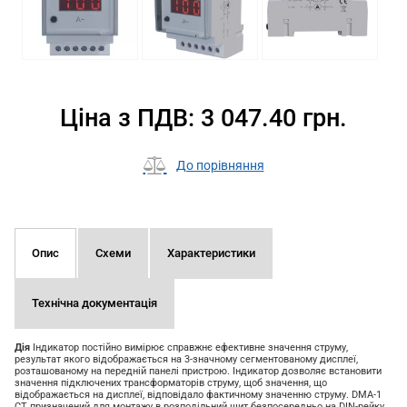
Ціна з ПДВ: 3 047.40 грн.
До порівняння
Опис
Схеми
Характеристики
Технічна документація
Дія
Індикатор постійно вимірює справжнє ефективне значення струму,
результат якого відображається на 3-значному сегментованому дисплеї,
розташованому на передній панелі пристрою.
Індикатор дозволяє встановити
значення підключених трансформаторів струму, щоб значення, що
відображається на дисплеї, відповідало фактичному значенню струму.
DMA-1
CT призначений для монтажу в розподільний щит безпосередньо на DIN-рейку