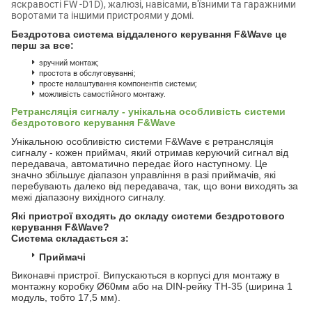
яскравості FW -D1D), жалюзі, навісами, в'їзними та гаражними
воротами та іншими пристроями у домі.
Бездротова система віддаленого керування F&Wave це
перш за все:
зручний монтаж;
простота в обслуговуванні;
просте налаштування компонентів системи;
можливість самостійного монтажу.
Ретрансляція сигналу - унікальна особливість системи
бездротового керування F&Wave
Унікальною особливістю системи F&Wave є ретрансляція
сигналу - кожен приймач, який отримав керуючий сигнал від
передавача, автоматично передає його наступному. Це
значно збільшує діапазон управління в разі приймачів, які
перебувають далеко від передавача, так, що вони виходять за
межі діапазону вихідного сигналу.
Які пристрої входять до складу системи бездротового
керування F&Wave?
Система складається з:
Приймачі
Виконавчі пристрої. Випускаються в корпусі для монтажу в
монтажну коробку Ø60мм або на DIN-рейку TH-35 (ширина 1
модуль, тобто 17,5 мм).