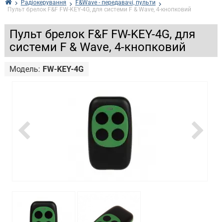
Радіокерування
F&Wave - передавачі, пульти
Пульт брелок F&F FW-KEY-4G, для системи F & Wave, 4-кнопковий
Пульт брелок F&F FW-KEY-4G, для
системи F & Wave, 4-кнопковий
Модель:
FW-KEY-4G