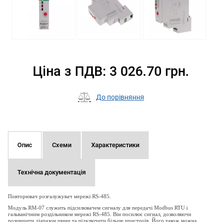
Ціна з ПДВ: 3 026.70 грн.
До порівняння
Опис
Схеми
Характеристики
Технічна документація
Повторювач розгалужувач мережі RS-485.
Модуль RM-07 служить підсилювачем сигналу для передачі Modbus RTU і
гальванічним роздільником мережі RS-485.
Він посилює сигнал, дозволяючи
розширити діапазон шини та підключити більше пристроїв.
Його також можна