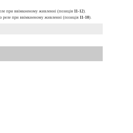
реле при ввімкненому живленні (позиція
11-12
).
го реле при ввімкненому живленні (позиція
11-10
).