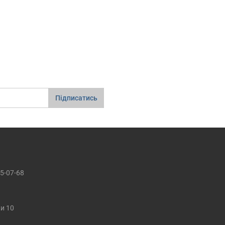
Підписатись
5-07-68
ки 10