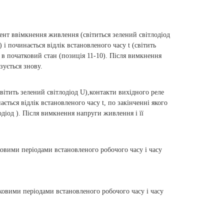
ент ввімкнення живлення (світиться зелений світлодіод
і починається відлік встановленого часу t (світить
я в початковий стан (позиція 11-10). Після вимкнення
зується знову.
ітить зелений світлодіод U),контакти вихідного реле
ється відлік встановленого часу t, по закінченні якого
одіод ). Після вимкнення напруги живлення і її
овими періодами встановленого робочого часу і часу
ковими періодами встановленого робочого часу і часу