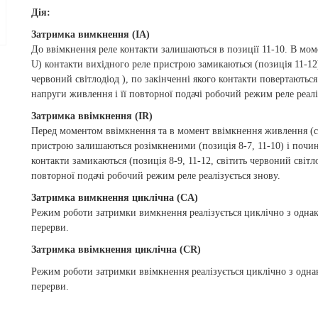
Дія:
Затримка вимкнення (IA)
До ввімкнення реле контакти залишаються в позиції 11-10. В мом
U) контакти вихідного реле пристрою замикаються (позиція 11-12) 
червоний світлодіод ), по закінченні якого контакти повертаютьс
напруги живлення і її повторної подачі робочий режим реле реалі
Затримка ввімкнення (IR)
Перед моментом ввімкнення та в момент ввімкнення живлення (св
пристрою залишаються розімкненими (позиція 8-7, 11-10) і почина
контакти замикаються (позиція 8-9, 11-12, світить червоний світл
повторної подачі робочий режим реле реалізується знову.
Затримка вимкнення циклічна (CA)
Режим роботи затримки вимкнення реалізується циклічно з однак
перерви.
Затримка ввімкнення циклічна (CR)
Режим роботи затримки ввімкнення реалізується циклічно з одна
перерви.