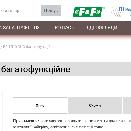
Пошук
А ЗАВАНТАЖЕННЯ
ПРО НАС
ВІДЕООГЛЯДИ
су PCU-510 DUO, багатофункційне
 багатофункційне
Опис
Схеми
Призначення:
реле часу універсальне застосовується для керува
вентиляції, обігріву, освітлення, сигналізації тощо.