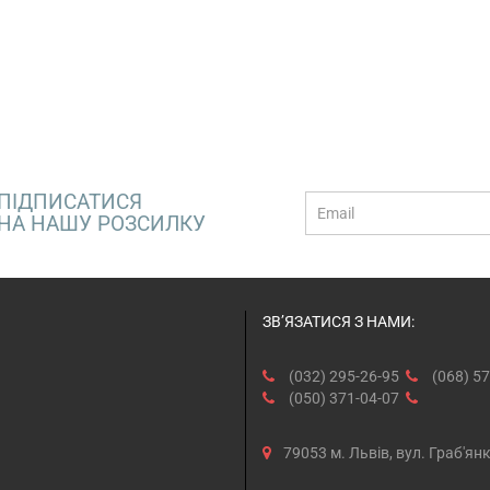
ПІДПИСАТИСЯ
E-
НА НАШУ РОЗСИЛКУ
mail
ЗВ’ЯЗАТИСЯ З НАМИ:
(032) 295-26-95
(068) 57
(050) 371-04-07
79053 м. Львів, вул. Граб'ян