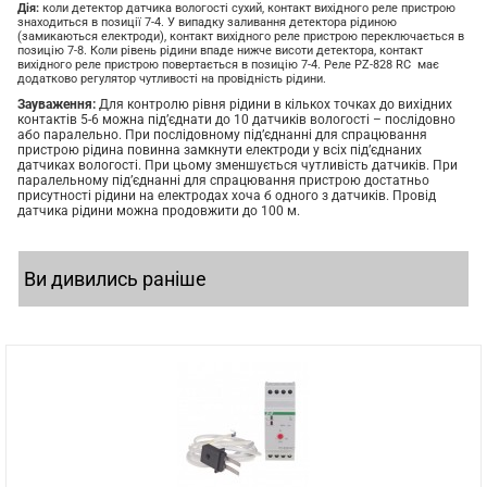
Дія:
коли детектор датчика вологості сухий, контакт вихідного реле пристрою
знаходиться в позиції 7-4. У випадку заливання детектора рідиною
(замикаються електроди), контакт вихідного реле пристрою переключається в
позицію 7-8. Коли рівень рідини впаде нижче висоти детектора, контакт
вихідного реле пристрою повертається в позицію 7-4. Реле PZ-828 RC має
додатково регулятор чутливості на провідність рідини.
Зауваження:
Для контролю рівня рідини в кількох точках до вихідних
контактів 5-6 можна під’єднати до 10 датчиків вологості – послідовно
або паралельно. При послідовному під’єднанні для спрацювання
пристрою рідина повинна замкнути електроди у всіх під’єднаних
датчиках вологості. При цьому зменшується чутливість датчиків. При
паралельному під’єднанні для спрацювання пристрою достатньо
присутності рідини на електродах хоча б одного з датчиків. Провід
датчика рідини можна продовжити до 100 м.
Ви дивились раніше