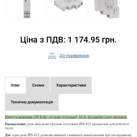
Ціна з ПДВ: 1 174.95 грн.
До порівняння
Опис
Схеми
Характеристики
Технічна документація
Напруга живлення 230 В АС, групове (готельне), 16 А, без пам'яті стану контактів
Призначення:
реле імпульсне групове (готельне) BIS-412 призначене для роботи в
групі.
Дія:
одне реле BIS-412 дозволяє вмикати і вимикати навантаження при послідовному