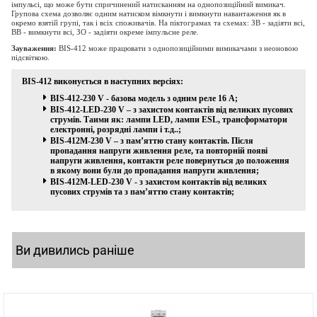
імпульсі, що може бути спричинений натисканням на однопозиційний вимикач.
Групова схема дозволяє одним натиском вімкнути і вимкнути навантаження як в
окремо взятій групі, так і всіх споживачів. На піктограмах та схемах: ЗВ - задіяти всі,
ВВ - вимкнути всі, ЗО - задіяти окреме імпульсне реле.
Зауваження:
BIS-412 може працювати з однопозиційними вимикачами з неоновою
підсвіткою.
BIS
-412 виконується в наступних версіях:
BIS
-412-230
V
- базова модель з одним реле 16
A;
BIS
-412-
LED
-230
V
–
з захистом контактів від великих пусових
струмів. Таими як: лампи
LED
, лампи
ESL
, трансформатори
електронні, розрядні лампи і т.д..;
BIS
-412
M-
230
V
– з пам’яттю стану контактів. Після
пропадання напруги живлення реле, та повторній появі
напруги живлення, контакти реле повернуться до положення
в якому вони були до пропадання напруги живлення;
BIS
-412
M
-
LED
-230
V
-
з захистом контактів від великих
пусових струмів та з пам’яттю стану контактів;
Ви дивились раніше