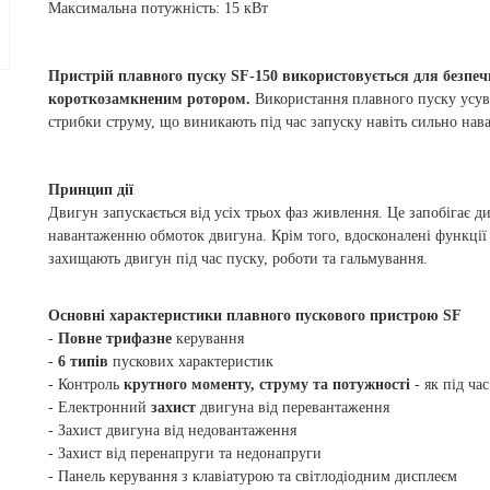
Максимальна потужність: 15 кВт
Пристрій плавного пуску SF-150 використовується для безпеч
короткозамкненим ротором.
Використання плавного пуску усув
стрибки струму, що виникають під час запуску навіть сильно нав
Принцип дії
Двигун запускається від усіх трьох фаз живлення.
Це запобігає д
навантаженню обмоток двигуна.
Крім того, вдосконалені функції
захищають двигун під час пуску, роботи та гальмування.
Основні характеристики плавного пускового пристрою SF
-
Повне трифазне
керування
-
6 типів
пускових характеристик
- Контроль
крутного моменту, струму та потужності
- як під час
- Електронний
захист
двигуна від перевантаження
- Захист двигуна від недовантаження
- Захист від перенапруги та недонапруги
- Панель керування з клавіатурою та світлодіодним дисплеєм