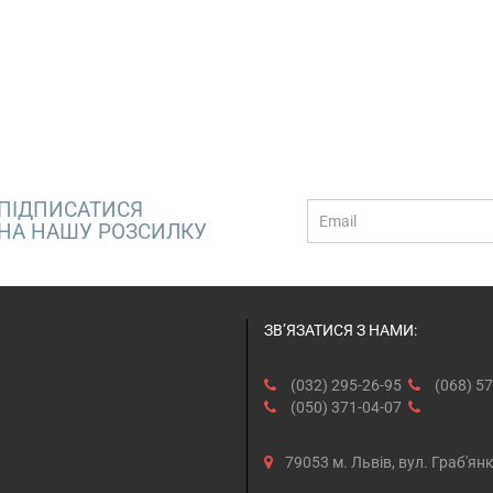
ПІДПИСАТИСЯ
E-
НА НАШУ РОЗСИЛКУ
mail
ЗВ’ЯЗАТИСЯ З НАМИ:
(032) 295-26-95
(068) 57
(050) 371-04-07
79053 м. Львів, вул. Граб'ян