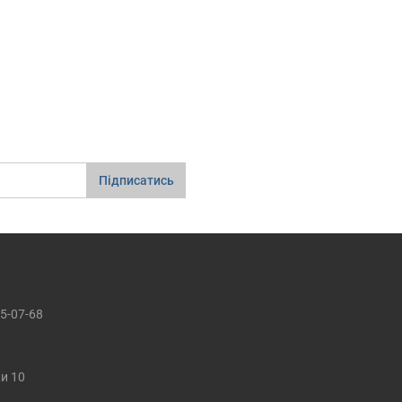
Підписатись
5-07-68
ки 10