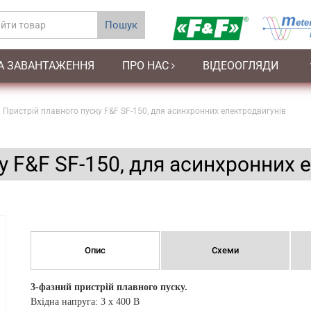
Пошук
А ЗАВАНТАЖЕННЯ
ПРО НАС
ВІДЕООГЛЯДИ
Пристрій плавного пуску F&F SF-150, для асинхронних електродвигунів
у F&F SF-150, для асинхронних 
Опис
Схеми
3-фазний пристрій плавного пуску.
Вхідна напруга: 3 x 400 В