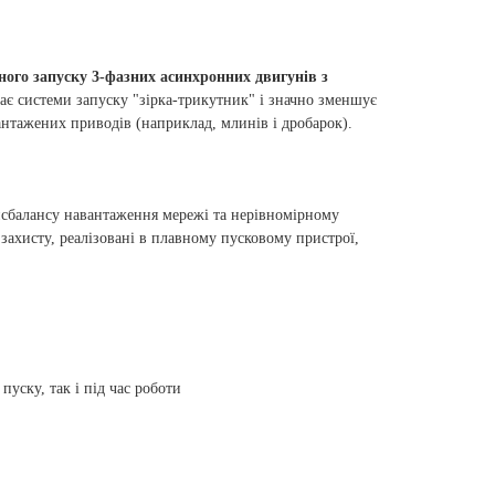
ного запуску 3-фазних асинхронних двигунів з
ає системи запуску "зірка-трикутник" і значно зменшує
антажених приводів (наприклад, млинів і дробарок).
исбалансу навантаження мережі та нерівномірному
 захисту, реалізовані в плавному пусковому пристрої,
 пуску, так і під час роботи