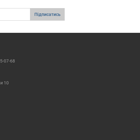
Підписатись
5-07-68
ки 10