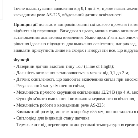
Точне налаштування виявлення від 0,1 до 2 м, пряме навантаження
каскадними реле AS-225, вбудований датчик освітленості.
Принцип дії
полягає в випромінюванні світлового променя і вимі
відбиття від перешкоди. Виходячи з цього, можна точно визначит
встановленим діапазоном виявлення. Якщо щось з’явиться ближче 
рішення ідеально підходить для вмикання освітлення, наприклад, 
виявляти присутність лише на сходах і ігнорувати все, що відбува
Функції
- Лазерний датчик відстані типу ToF (
Time of Flight
);
- Дальність виявлення встановлюється в межах від 0,1 до 2 м;
- Датчик освітленості, що запобігає включенню світла при високом
- Регульований час увімкнення світла;
- Можливість прямого керування освітленням 12/24 В (до 4 А, 
- Функція м'якого вмикання і вимикання керованого освітлення;
- Можливість роботи з каскадними реле AS-225;
- Компактний розмір, монтаж в коробку ø35 мм, що постачається в
- Світлодіод для індикації стану датчика;
- Термозахист від перевищення допустимої температури всередин