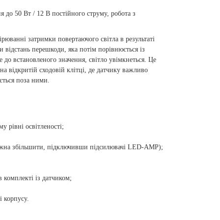
 до 50 Вт / 12 В постійного струму, робота з
рюванні затримки повертаючого світла в результаті
и відстань перешкоди, яка потім порівнюється із
до встановленого значення, світло увімкнеться. Це
на відкритій сходовій клітці, де датчику важливо
ється поза ними.
у рівні освітленості;
можна збільшити, підключивши підсилювачі LED-AMP);
 комплекті із датчиком;
і корпусу.