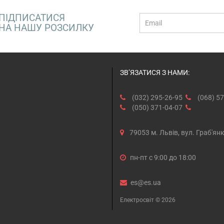
ПІДПИСАТИСЯ
E-
НА НАШУ РОЗСИЛКУ
mail
ЗВ’ЯЗАТИСЯ З НАМИ:
(032) 295-26-95
(068) 57
(050) 371-04-07
79053 м. Львів, вул. Граб'ян
пн-пт с 9:00 до 18:00
es@es.ua
Електросвіт © 2026