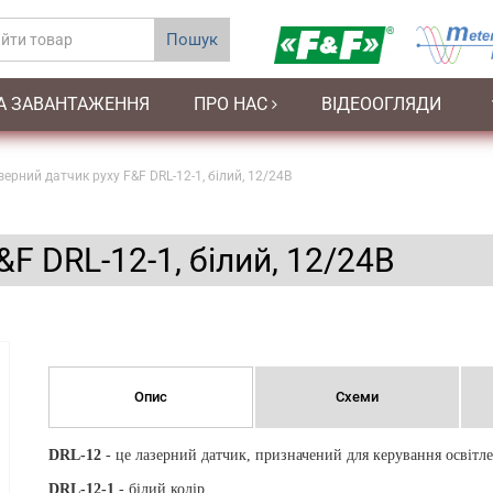
Пошук
А ЗАВАНТАЖЕННЯ
ПРО НАС
ВІДЕООГЛЯДИ
ерний датчик руху F&F DRL-12-1, білий, 12/24В
F DRL-12-1, білий, 12/24В
Опис
Схеми
DRL-12
- це лазерний датчик, призначений для керування освітле
DRL-12-1
- білий колір