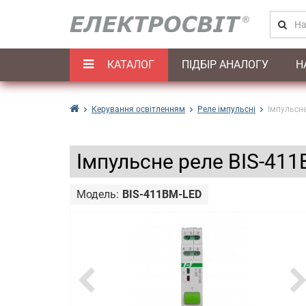
КАТАЛОГ
ПІДБІР АНАЛОГУ
Н
Керування освітленням
Реле імпульсні
Імпульсне
Імпульсне реле BIS-411
Модель:
BIS-411BM-LED