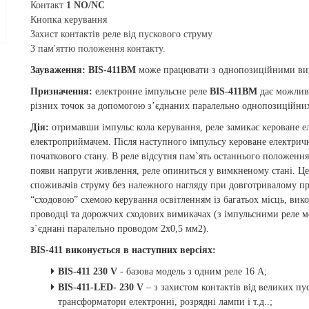
Контакт
1 NO/NC
Кнопка керування
Захист контактів реле від пускового струму
З пам'яттю положення контакту.
Зауваження:
BIS-411BM
може працювати з однопозиційними вим
Призначення:
електронне імпульсне реле
BIS-411BM
дає можливі
різних точок за допомогою з’єднаних паралельно однопозиційних
Дія:
отримавши імпульс кола керування, реле замикає кероване е
електроприймачем. Після наступного імпульсу кероване електричн
початкового стану. В реле відсутня пам`ять останнього положення
появи напруги живлення, реле опиниться у вимкненому стані. Це
споживачів струму без належного нагляду при довготривалому п
“сходовою” схемою керування освітленням із багатьох місць, вик
проводці та дорожчих сходових вимикачах (з імпульсними реле 
з`єднані паралельно проводом 2х0,5 мм2).
BIS
-411 виконується в наступних версіях:
BIS
-411 230
V
- базова модель з одним реле 16
A;
BIS
-411-
LED
- 230
V
–
з захистом контактів від великих п
трансформатори електронні, розрядні лампи і т.д..;