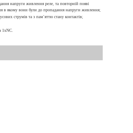
адання напруги живлення реле, та повторній появі
ня в якому вони були до пропадання напруги живлення;
усових струмів та з пам’яттю стану контактів;
а 1
xNC
.