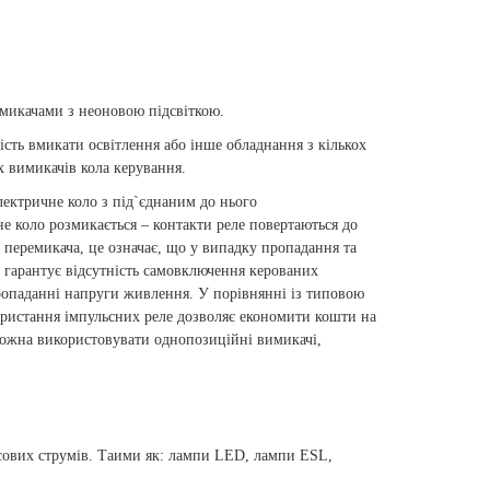
икачами з неоновою підсвіткою.
сть вмикати освітлення або інше обладнання з кількох
 вимикачів кола керування.
лектричне коло з під`єднаним до нього
е коло розмикається – контакти реле повертаються до
 перемикача, це означає, що у випадку пропадання та
 гарантує відсутність самовключення керованих
ропаданні напруги живлення. У порівнянні із типовою
ористання імпульсних реле дозволяє економити кошти на
можна використовувати однопозиційні вимикачі,
усових струмів. Таими як: лампи
LED
, лампи
ESL
,