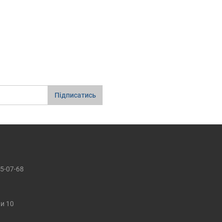
Підписатись
5-07-68
ки 10