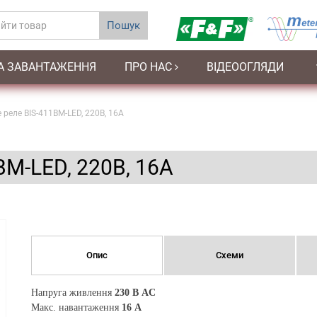
Пошук
А ЗАВАНТАЖЕННЯ
ПРО НАС
ВІДЕООГЛЯДИ
 реле BIS-411BM-LED, 220В, 16А
BM-LED, 220В, 16А
Опис
Схеми
Напруга живлення
230 В AC
Макс. навантаження
16 A