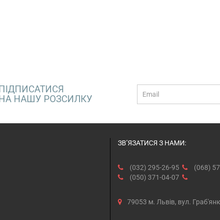
ПІДПИСАТИСЯ
E-
НА НАШУ РОЗСИЛКУ
mail
ЗВ’ЯЗАТИСЯ З НАМИ:
(032) 295-26-95
(068) 57
(050) 371-04-07
79053 м. Львів, вул. Граб'ян