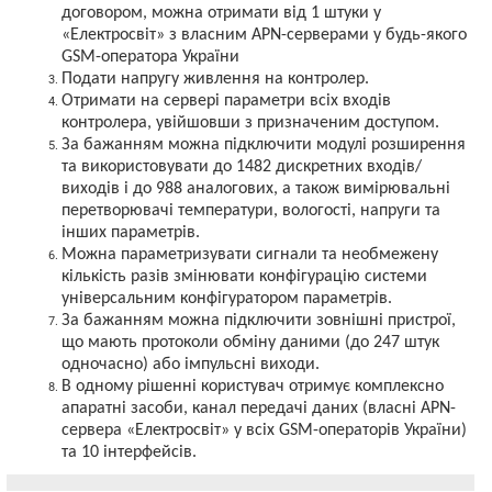
договором, можна отримати від 1 штуки у
«Електросвіт» з власним APN-серверами у будь-якого
GSM-оператора України
П
одати
напругу живлення
на контролер.
О
тримати на сервері параметри всіх входів
контролера, увійшовши з призначеним доступом.
За бажанням можна підключити модулі розширення
та використовувати до 1482 дискретних входів/
виходів і до 988 аналогових, а також вимірювальні
перетворювачі температури, вологості, напруги та
інших параметрів.
Можна параметризувати сигнали та необмежену
кількість разів змінювати конфігурацію системи
універсальним конфігуратором параметрів.
За бажанням можна підключити зовнішні пристрої,
що мають протоколи обміну даними (до 247 штук
одночасно) або імпульсні виходи.
В одному рішенні користувач отримує комплексно
апаратні засоби, канал передачі даних (власні APN-
сервера «Електросвіт» у всіх GSM-операторів України)
та 10 інтерфейсів.