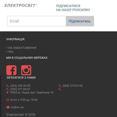
ПІДПИСАТИСЯ
НА НАШУ РОЗСИЛКУ
E-
Підписатись
mail
ІНФОРМАЦІЯ:
НА ЗАВАНТАЖЕННЯ
FAQ
МИ В СОЦІАЛЬНИХ МЕРЕЖАХ
ЗВ’ЯЗАТИСЯ З НАМИ:
(032) 295-26-95
(068) 575-07-68
(050) 371-04-07
79053 м. Львів, вул. Граб'янки 10
пн-пт с 9:00 до 18:00
es@es.ua
Електросвіт © 2026