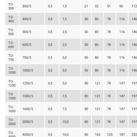
TO-
300/5
0,5
1,5
21
32
51
90
112
300
TO-
400/5
0,5
1,5
50
80
78
116
146
400
TO-
500/5
0,5
2,5
50
80
78
116
146
500
TO-
600/5
0,5
2,5
50
80
78
116
146
600
TO-
750/5
0,5
5,0
50
80
78
116
146
750
TO-
1000/5
0,5
5,0
50
80
78
116
146
1000
TO-
1250/5
0,5
5,0
80
121
78
147
197
1250
TO-
1500/5
0,5
7,5
80
121
78
147
197
1500
TO-
1600/5
0,5
7,5
80
121
78
147
197
1600
TO-
2000/5
0,5
10,0
80
121
78
147
197
2000
TO-
4000/5
0,5
10,0
80
163
125
187
252
4000