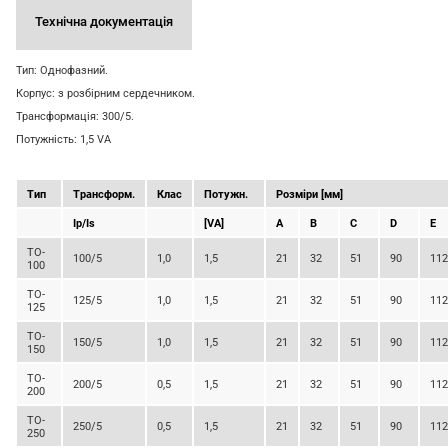
Технічна документація
Тип: Однофазний.
Корпус: з розбірним сердечником.
Трансформація: 300/5.
Потужність: 1,5 VA
Тип
Трансформ.
Клас
П
отужн.
Розміри [мм]
Ip/Is
[VA]
A
B
C
D
E
TO-
100/5
1,0
1,5
21
32
51
90
112
100
TO-
125/5
1,0
1,5
21
32
51
90
112
125
TO-
150/5
1,0
1,5
21
32
51
90
112
150
TO-
200/5
0,5
1,5
21
32
51
90
112
200
TO-
250/5
0,5
1,5
21
32
51
90
112
250