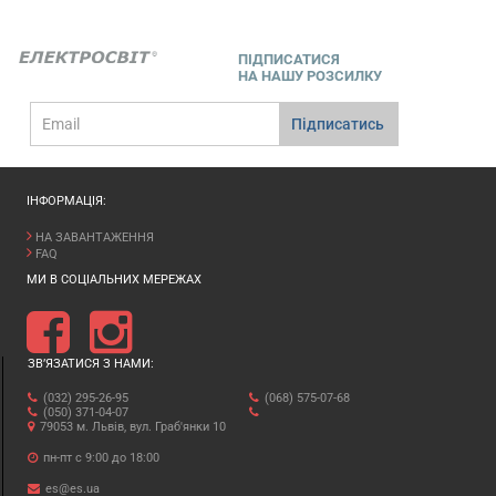
ПІДПИСАТИСЯ
НА НАШУ РОЗСИЛКУ
E-
Підписатись
mail
ІНФОРМАЦІЯ:
НА ЗАВАНТАЖЕННЯ
FAQ
МИ В СОЦІАЛЬНИХ МЕРЕЖАХ
ЗВ’ЯЗАТИСЯ З НАМИ:
(032) 295-26-95
(068) 575-07-68
(050) 371-04-07
79053 м. Львів, вул. Граб'янки 10
пн-пт с 9:00 до 18:00
es@es.ua