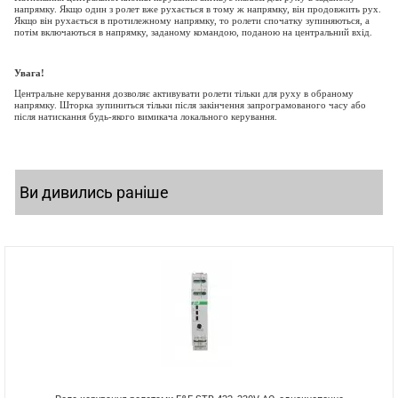
напрямку. Якщо один з ролет вже рухається в тому ж напрямку, він продовжить рух.
Якщо він рухається в протилежному напрямку, то ролети спочатку зупиняються, а
потім включаються в напрямку, заданому командою, поданою на центральний вхід.
Увага!
Центральне керування дозволяє активувати ролети тільки для руху в обраному
напрямку. Шторка зупиниться тільки після закінчення запрограмованого часу або
після натискання будь-якого вимикача локального керування.
Ви дивились раніше