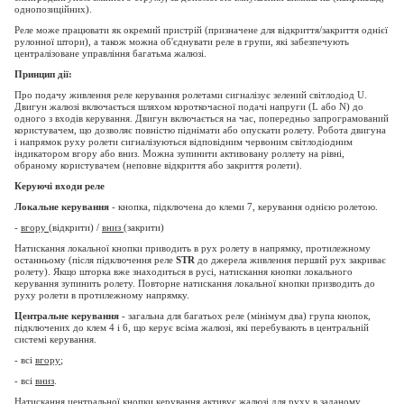
однопозиційних).
Реле може працювати як окремий пристрій (призначене для відкриття/закриття однієї
рулонної штори), а також можна об'єднувати реле в групи, які забезпечують
централізоване управління багатьма жалюзі.
Принцип дії:
Про подачу живлення реле керування ролетами сигналізує зелений світлодіод U.
Двигун жалюзі включається шляхом короткочасної подачі напруги (L або N) до
одного з входів керування. Двигун включається на час, попередньо запрограмований
користувачем, що дозволяє повністю піднімати або опускати ролету. Робота двигуна
і напрямок руху ролети сигналізуються відповідним червоним світлодіодним
індикатором вгору або вниз. Можна зупинити активовану роллету на рівні,
обраному користувачем (неповне відкриття або закриття ролети).
Керуючі входи реле
Локальне керування
- кнопка, підключена до клеми 7, керування однією ролетою.
-
вгору
(відкрити) /
вниз
(закрити)
Натискання локальної кнопки приводить в рух ролету в напрямку, протилежному
останньому (після підключення реле
STR
до джерела живлення перший рух закриває
ролету). Якщо шторка вже знаходиться в русі, натискання кнопки локального
керування зупинить ролету. Повторне натискання локальної кнопки призводить до
руху ролети в протилежному напрямку.
Центральне керування
- загальна для багатьох реле (мінімум два) група кнопок,
підключених до клем 4 і 6, що керує всіма жалюзі, які перебувають в центральній
системі керування.
- всі
вгору
;
- всі
вниз
.
Натискання центральної кнопки керування активує жалюзі для руху в заданому