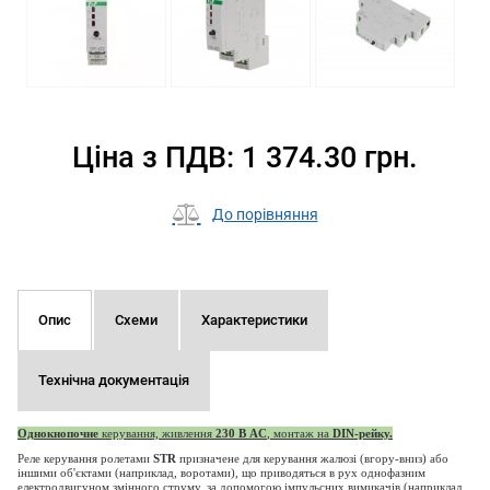
Ціна з ПДВ: 1 374.30 грн.
До порівняння
Опис
Схеми
Характеристики
Технічна документація
Однокнопочне
керування, живлення
230 В AC
, монтаж на
DIN-рейку.
Реле керування ролетами
STR
призначене для керування жалюзі (вгору-вниз) або
іншими об'єктами (наприклад, воротами), що приводяться в рух однофазним
електродвигуном змінного струму, за допомогою імпульсних вимикачів (наприклад,