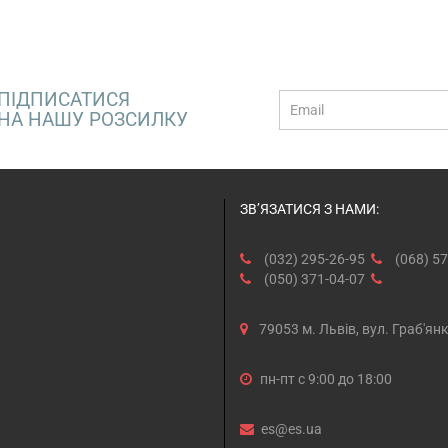
ПІДПИСАТИСЯ
E-
НА НАШУ РОЗСИЛКУ
mail
ЗВ’ЯЗАТИСЯ З НАМИ:
(032) 295-26-95
(068) 57
(050) 371-04-07
79053 м. Львів, вул. Граб'ян
пн-пт с 9:00 до 18:00
es@es.ua