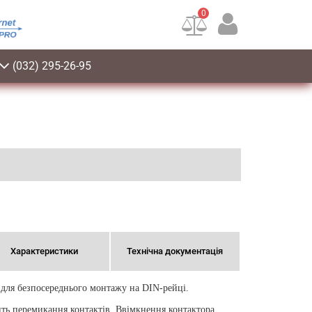
0
(032) 295-26-95
Характеристики
Технічна документація
 для безпосереднього монтажу на DIN-рейці.
ть перемикання контактів. Ввімкнення контактора