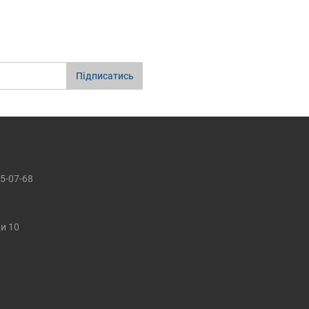
Підписатись
5-07-68
ки 10