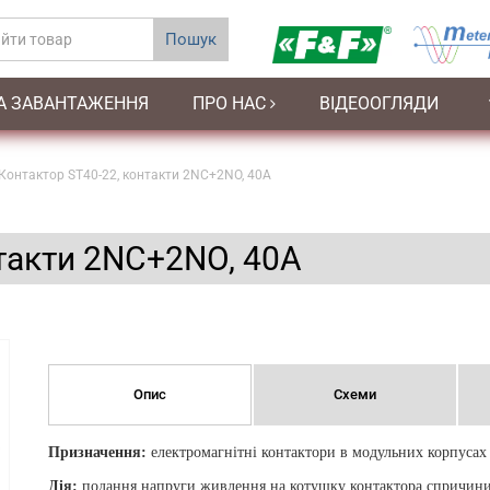
Пошук
А ЗАВАНТАЖЕННЯ
ПРО НАС
ВІДЕООГЛЯДИ
Контактор ST40-22, контакти 2NC+2NO, 40А
нтакти 2NC+2NO, 40А
Опис
Схеми
Призначення:
електромагнітні контактори в модульних корпусах
Дія:
подання напруги живлення на котушку контактора спричини