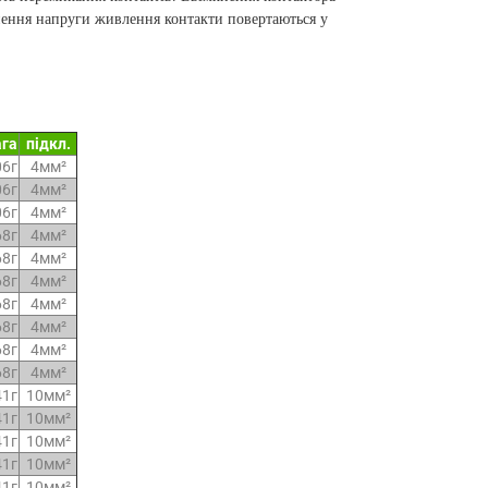
кнення напруги живлення контакти повертаються у
ага
підкл.
06г
4мм²
06
г
4мм²
06
г
4мм²
68
г
4мм²
68
г
4мм²
68
г
4мм²
68
г
4мм²
68
г
4мм²
68
г
4мм²
68
г
4мм²
41
г
10мм²
41
г
10мм²
41
г
10мм²
41
г
10мм²
41
г
10мм²