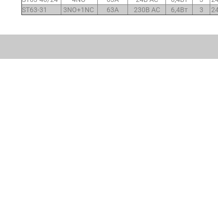
ST63-31
3NO+1NC
63A
230
В
AC
6,4
Вт
3
2