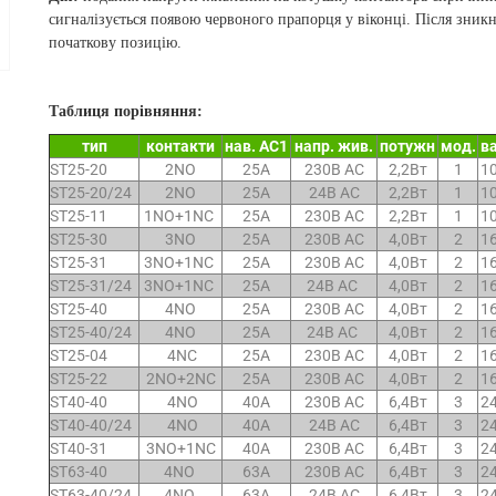
сигналізується появою червоного прапорця у віконці. Після зни
початкову позицію.
Таблиця порівняння:
тип
контакти
нав. AC1
напр. жив.
потужн
мод.
в
ST25-20
2NO
25A
230В AC
2,2Вт
1
1
ST25-20/24
2NO
25A
24
В
AC
2,2
Вт
1
1
ST25-11
1NO+1NC
25A
230
В
AC
2,2
Вт
1
1
ST25-30
3NO
25A
230
В
AC
4,0
Вт
2
1
ST25-31
3NO+1NC
25A
230
В
AC
4,0
Вт
2
1
ST25-31/24
3NO+1NC
25A
24
В
AC
4,0
Вт
2
1
ST25-40
4NO
25A
230
В
AC
4,0
Вт
2
1
ST25-40/24
4NO
25A
24
В
AC
4,0
Вт
2
1
ST25-04
4NC
25A
230
В
AC
4,0
Вт
2
1
ST25-22
2NO+2NC
25A
230
В
AC
4,0
Вт
2
1
ST40-40
4NO
40A
230
В
AC
6,4
Вт
3
2
ST40-40/24
4NO
40A
24
В
AC
6,4
Вт
3
2
ST40-31
3NO+1NC
40A
230
В
AC
6,4
Вт
3
2
ST63-40
4NO
63A
230
В
AC
6,4
Вт
3
2
ST63-40/24
4NO
63A
24
В
AC
6,4
Вт
3
2