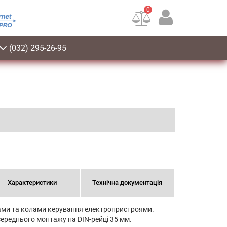
0
(032) 295-26-95
Характеристики
Технічна документація
лами та колами керування електропристроями.
середнього монтажу на DIN-рейці 35 мм.