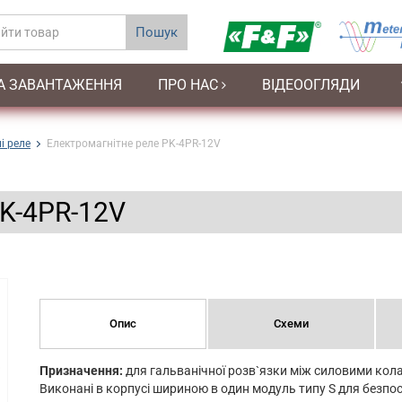
Пошук
А ЗАВАНТАЖЕННЯ
ПРО НАС
ВІДЕООГЛЯДИ
і реле
Електромагнітне реле PK-4PR-12V
PK-4PR-12V
Опис
Схеми
Призначення:
для гальванічної розв`язки між силовими ко
Виконані в корпусі шириною в один модуль типу S для безпо