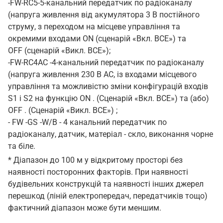
-FW-RC5-5-канальний передатчик по радіоканалу
(напруга живлення від акумулятора 3 В постійного
струму, з переходом на місцеве управління та
окремими входами ON (сценарій «Вкл. ВСЕ») та
OFF (сценарій «Викл. ВСЕ»);
-FW-RC4AC -4-канальний передатчик по радіоканалу
(напруга живлення 230 В АС, із входами місцевого
управління та можливістю зміни конфігурацій входів
S1 і S2 на функцію ON . (Сценарій «Вкл. ВСЕ») та (або)
OFF . (Сценарій «Викл. ВСЕ») ;
- FW -GS -W/B - 4 канальний передатчик по
радіоканалу, датчик, матеріал - скло, виконання чорне
та біле.
* Діапазон до 100 м у відкритому просторі без
наявності посторонних факторів.
При наявності
будівельних конструкцій та наявності інших джерел
перешкод (ліній електропередач, передатчиків тощо)
фактичний діапазон може бути меншим.