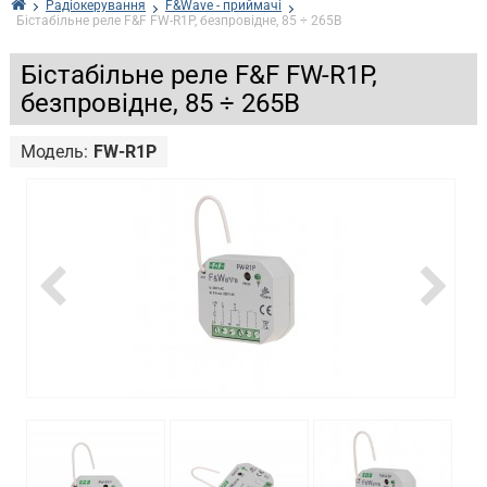
Радіокерування
F&Wave - приймачі
Бістабільне реле F&F FW-R1P, безпровідне, 85 ÷ 265В
Бістабільне реле F&F FW-R1P,
безпровідне, 85 ÷ 265В
Модель:
FW-R1P