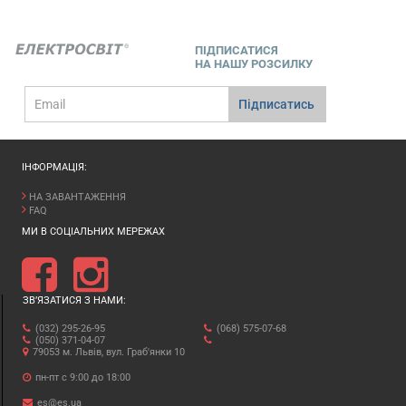
ПІДПИСАТИСЯ
НА НАШУ РОЗСИЛКУ
E-
Підписатись
mail
ІНФОРМАЦІЯ:
НА ЗАВАНТАЖЕННЯ
FAQ
МИ В СОЦІАЛЬНИХ МЕРЕЖАХ
ЗВ’ЯЗАТИСЯ З НАМИ:
(032) 295-26-95
(068) 575-07-68
(050) 371-04-07
79053 м. Львів, вул. Граб'янки 10
пн-пт с 9:00 до 18:00
es@es.ua