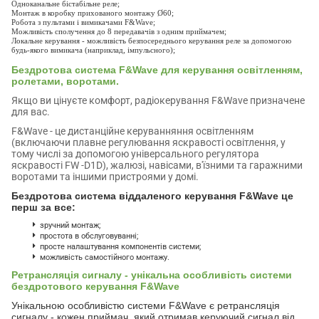
Одноканальне бістабільне реле;
Монтаж в коробку прихованого монтажу Ø60;
Робота з пультами і вимикачами F&Wave;
Можливість сполучення до 8 передавачів з одним приймачем;
Локальне керування - можливість безпосереднього керування реле за допомогою
будь-якого вимикача (наприклад, імпульсного);
Бездротова система F&Wave для керування освітленням,
ролетами, воротами.
Якщо ви цінуєте комфорт, радіокерування F&Wave призначене
для вас.
F&Wave - це дистанційне керуванняння освітленням
(включаючи плавне регулювання яскравості освітлення, у
тому числі за допомогою універсального регулятора
яскравості FW -D1D), жалюзі, навісами, в'їзними та гаражними
воротами та іншими пристроями у домі.
Бездротова система віддаленого керування F&Wave це
перш за все:
зручний монтаж;
простота в обслуговуванні;
просте налаштування компонентів системи;
можливість самостійного монтажу.
Ретрансляція сигналу - унікальна особливість системи
бездротового керування F&Wave
Унікальною особливістю системи F&Wave є ретрансляція
сигналу - кожен приймач, який отримав керуючий сигнал від