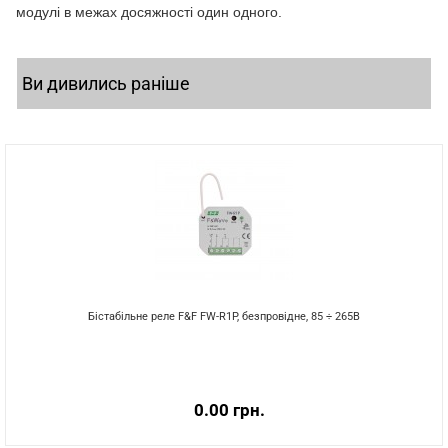
модулі в межах досяжності один одного.
Ви дивились раніше
Бістабільне реле F&F FW-R1P, безпровідне, 85 ÷ 265В
0.00 грн.