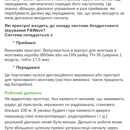
передавача, автоматично передає його наступному. Це
значно збільшує діапазон управління в разі приймачів, які
перебувають далеко від передавача, так, що вони виходять за
межі діапазону вихідного сигналу.
Які пристрої входять до складу системи бездротового
керування F&Wave?
Система складається з:
Приймачі
Виконавчі пристрої. Випускаються в корпусі для монтажу в
монтажну коробку Ø60мм або на DIN-рейку TH-35 (ширина 1
модуль, тобто 17,5 мм).
Передавачі
Це портативні пульти дистанційного керування або пристрої
для прихованого монтажу (настінні вимикачі, також працюють
від батарейок).
Робочий діапазон
На відкритому просторі, без наявності чинників, що заважають,
радіус дії пристроїв, керованих по радіоканалу, становить
близько 100 м. В умовах будівлі і при наявності джерел
перешкод (лінії електропередач, радіоприймачі і т. д.)
реальний діапазон може бути менше. Дальність роботи може
бути збільшено шляхом прямої ретрансляції сигналу через