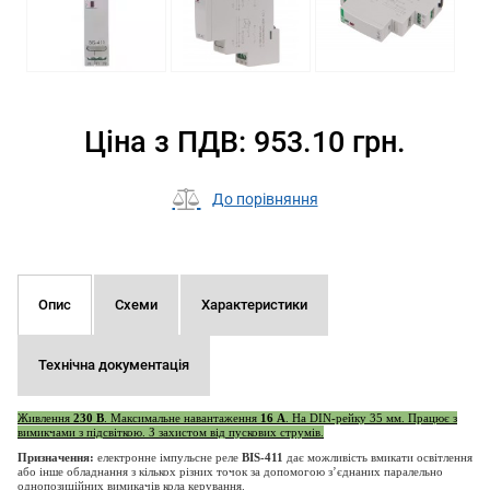
Ціна з ПДВ: 953.10 грн.
До порівняння
Опис
Схеми
Характеристики
Технічна документація
Живлення
230 В
. Максимальне навантаження
16 А
. На DIN-рейку 35 мм. Працює з
вимикчами з підсвіткою. З захистом від пускових струмів.
Призначення:
електронне імпульсне реле
BIS-411
дає можливість вмикати освітлення
або інше обладнання з кількох різних точок за допомогою з’єднаних паралельно
однопозиційних вимикачів кола керування.