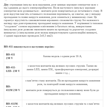
Дія:
отримавши імпульс кола керування, реле замикає кероване електричне коло з
під`єднаним до нього електроприймачем. Після наступного імпульсу кероване
електричне коло розмикається – контакти реле повертаються до початкового стану. В
реле відсутня пам`ять останнього положення перемикача, це означає, що у випадку
пропадання та появи напруги живлення, реле опиниться у вимкненому стані. Це
гарантує відсутність самовключення керованих споживачів струму без належного
нагляду при довготривалому пропаданні напруги живлення. У порівнянні із типовою
“сходовою” схемою керування освітленням із багатьох місць, використання
імпульсних реле дозволяє економити кошти на проводці та дорожчих сходових
вимикачах (з імпульсними реле можна використовувати однопозиційні вимикачі,
з`єднані паралельно проводом 2х0,5 мм2).
BIS
-411 виконується в наступних версіях:
BIS
-411
базова модель з одним реле 16
A;
230
V
з захистом контактів від великих пусових струмів. Таими як:
BIS
-411-
лампи
LED
, лампи
ESL
, трансформатори електронні, розрядні
LED
- 230
V
лампи і т.д..;
з пам’яттю стану контактів. Після пропадання напруги живлення
реле, та повторній появі напруги живлення,
BIS
-
411
M
230
V
контакти реле повернуться до положення в якому вони були до
пропадання напруги живлення;
BIS
-411
M
-
з захистом контактів від великих пусових струмів та з пам’яттю