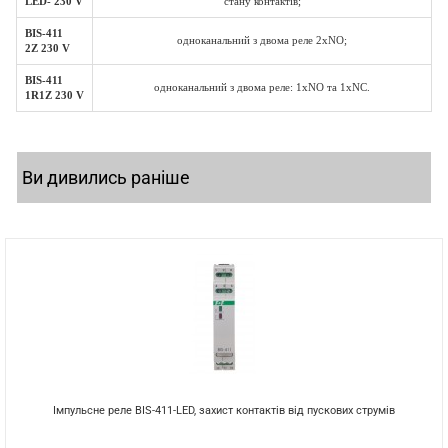
LED
- 230
V
стану контактів;
BIS
-411
одноканальний з двома реле 2
xNO;
2
Z
230
V
BIS
-411
одноканальний з двома реле: 1
xNO
та 1
xNC
.
1
R
1
Z
230
V
Ви дивились раніше
Імпульсне реле BIS-411-LED, захист контактів від пускових струмів