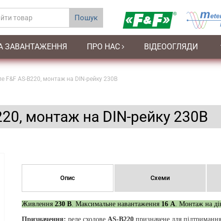
Пошук
А ЗАВАНТАЖЕННЯ
ПРО НАС
ВІДЕООГЛЯДИ
е F&F AS-B220, монтаж на DIN-рейку 230В
20, монтаж на DIN-рейку 230В
Опис
Схеми
Живлення
230 В
. Максимальне навантаження
16 А
. Монтаж на ді
Призначення:
реле сходове
AS-B220
призначене для підтримання 