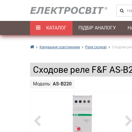
КАТАЛОГ
ПІДБІР АНАЛОГУ
Н
Керування освітленням
Реле сходові
Сходове рел
Сходове реле F&F AS-B2
Модель:
AS-B220